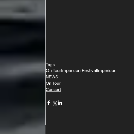
Tags:
On Tour
Impericon Festival
Impericon
NEWS
On Tour
Concert