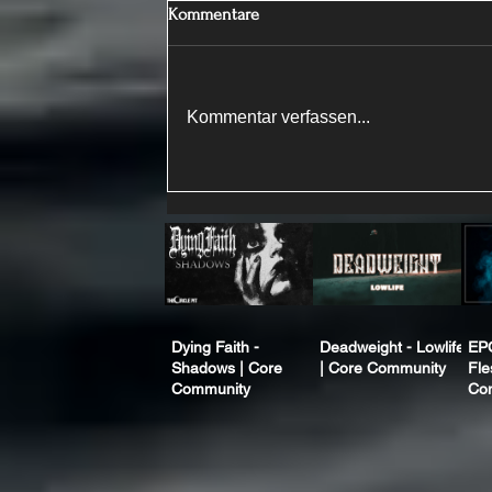
Kommentare
Kommentar verfassen...
Dying Faith -
Deadweight - Lowlife
EP
Shadows | Core
| Core Community
Fle
Community
Co