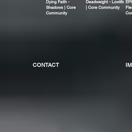
Dying Faith -
Deadweight - Lowlife
EP
Shadows | Core
| Core Community
Fle
Community
Co
CONTACT
I